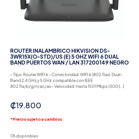
ROUTER INALAMBRICO HIKVISION DS-
3WR15X(O-STD)/US (E) 5 GHZ WIFI 6 DUAL
BAND PUERTOS WAN / LAN 317200149 NEGRO
– Tipo: Router WIFI 6 – Conectividad: WIFI 6 (802.11ax), Dual-
Band 2.4 GHz y 5 GHz, compatible con IEEE
802.11a/b/g/n/ac/ax – Velocidad: Hasta 1501 Mbps (300
[…]
₡
19.800
*Precio sujeto a cambios
176 disponibles