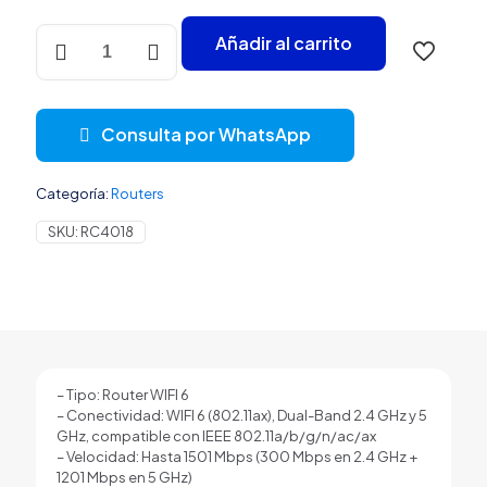
ROUTER
Añadir al carrito
INALAMBRICO
HIKVISION
DS-
3WR15X(O-
Consulta por WhatsApp
STD)/US
(E)
5
Categoría:
Routers
GHZ
WIFI
SKU:
RC4018
6
DUAL
BAND
PUERTOS
WAN
/
LAN
317200149
– Tipo: Router WIFI 6
NEGRO
– Conectividad: WIFI 6 (802.11ax), Dual-Band 2.4 GHz y 5
cantidad
GHz, compatible con IEEE 802.11a/b/g/n/ac/ax
– Velocidad: Hasta 1501 Mbps (300 Mbps en 2.4 GHz +
1201 Mbps en 5 GHz)