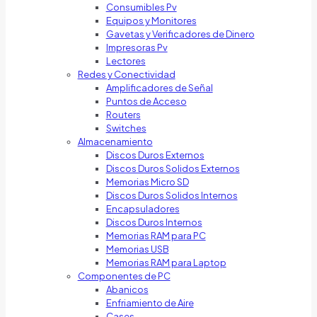
Consumibles Pv
Equipos y Monitores
Gavetas y Verificadores de Dinero
Impresoras Pv
Lectores
Redes y Conectividad
Amplificadores de Señal
Puntos de Acceso
Routers
Switches
Almacenamiento
Discos Duros Externos
Discos Duros Solidos Externos
Memorias Micro SD
Discos Duros Solidos Internos
Encapsuladores
Discos Duros Internos
Memorias RAM para PC
Memorias USB
Memorias RAM para Laptop
Componentes de PC
Abanicos
Enfriamiento de Aire
Cases