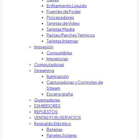
Enfriamiento Liquido
Fuentes de Poder
Procesadores
Tarjetas de Video
Tarjetas Madre
Pastas/Parches Termicos
Tarjetas Internas
Impresión
Consumibles
Impresoras
Computadoras
Streaming
Iluminación
Capturadoras y Controles de
Stream
Escenografia
Quemadores
EXHIBIDORES
REPUESTOS
VENTAS FOB/SERVICIOS
Respaldo Eléctrico
Baterias
Paneles Solares