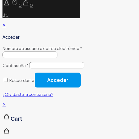
0
0
₡0
✕
Acceder
Nombre de usuario o correo electrónico
*
Contraseña
*
Acceder
Recuérdame
¿Olvidaste la contraseña?
✕
Cart