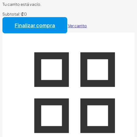
Tu carrito está vacío.
Subtotal:
₡
0
Total:
₡
0
Finalizar compra
Ver carrito