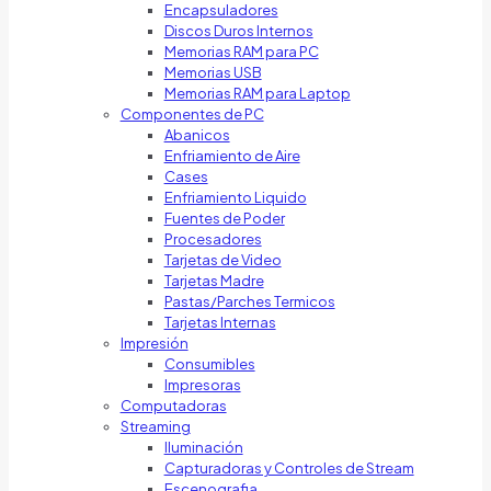
Encapsuladores
Discos Duros Internos
Memorias RAM para PC
Memorias USB
Memorias RAM para Laptop
Componentes de PC
Abanicos
Enfriamiento de Aire
Cases
Enfriamiento Liquido
Fuentes de Poder
Procesadores
Tarjetas de Video
Tarjetas Madre
Pastas/Parches Termicos
Tarjetas Internas
Impresión
Consumibles
Impresoras
Computadoras
Streaming
Iluminación
Capturadoras y Controles de Stream
Escenografia