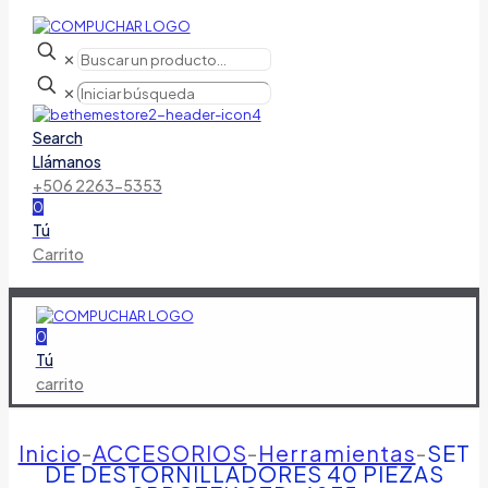
✕
✕
Search
Llámanos
+506 2263-5353
0
Tú
Carrito
0
Tú
carrito
Inicio
-
ACCESORIOS
-
Herramientas
-
SET
DE DESTORNILLADORES 40 PIEZAS