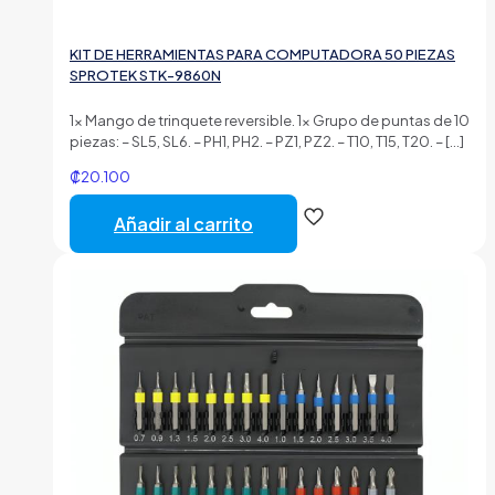
KIT DE HERRAMIENTAS PARA COMPUTADORA 50 PIEZAS
SPROTEK STK-9860N
1x Mango de trinquete reversible. 1x Grupo de puntas de 10
piezas: – SL5, SL6. – PH1, PH2. – PZ1, PZ2. – T10, T15, T20. –
[…]
₡
20.100
Añadir al carrito