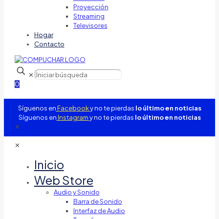
Proyección
Streaming
Televisores
Hogar
Contacto
✕
0
Síguenos en
Facebook
y no te pierdas
lo último en noticias
Síguenos en
Instagram
y no te pierdas
lo último en noticias
✕
✕
Inicio
Web Store
Audio y Sonido
Barra de Sonido
Interfaz de Audio