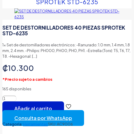
SPROTEK STD-6235
SET DE DESTORNILLADORES 40 PIEZAS SPROTEK
STD-6235
1x Set de destornilladores electrónicos: -Ranurado: 1.0 mm, 1.4 mm, 1.8
mm, 2.4 mm. -Philips: PH000, PH00, PH0, PH1. -Estrella (Torx): T5, T6, T7,
T8. -Hexagonal:
[…]
₡
10.300
*Precio sujeto a cambios
165 disponibles
SET
DE
Añadir al carrito
DESTORNILLADORES
40
Consulta por WhatsApp
PIEZAS
Categoría:
Herramientas
SKU:
AC9006
SPROTEK
STD-