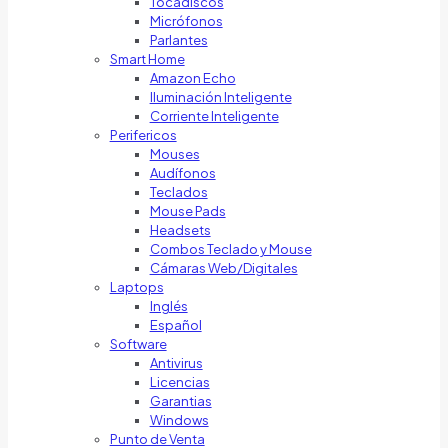
Tocadiscos
Micrófonos
Parlantes
Smart Home
Amazon Echo
Iluminación Inteligente
Corriente Inteligente
Perifericos
Mouses
Audífonos
Teclados
Mouse Pads
Headsets
Combos Teclado y Mouse
Cámaras Web/Digitales
Laptops
Inglés
Español
Software
Antivirus
Licencias
Garantias
Windows
Punto de Venta