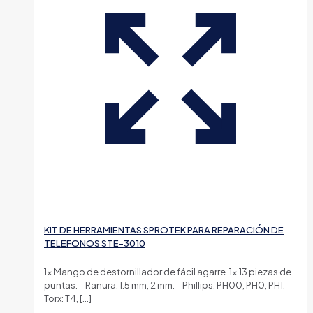
KIT DE HERRAMIENTAS SPROTEK PARA REPARACIÓN DE
TELEFONOS STE-3010
1x Mango de destornillador de fácil agarre. 1x 13 piezas de
puntas: – Ranura: 1.5 mm, 2 mm. – Phillips: PH00, PH0, PH1. –
Torx: T4,
[…]