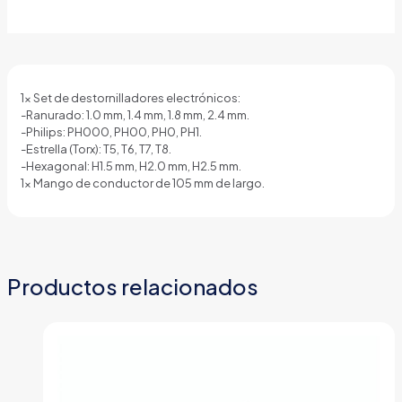
6235
cantidad
1x Set de destornilladores electrónicos:
-Ranurado: 1.0 mm, 1.4 mm, 1.8 mm, 2.4 mm.
-Philips: PH000, PH00, PH0, PH1.
-Estrella (Torx): T5, T6, T7, T8.
-Hexagonal: H1.5 mm, H2.0 mm, H2.5 mm.
1x Mango de conductor de 105 mm de largo.
Productos relacionados