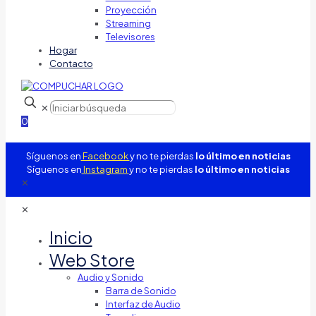
Proyección
Streaming
Televisores
Hogar
Contacto
✕
0
Síguenos en
Facebook
y no te pierdas
lo último en noticias
Síguenos en
Instagram
y no te pierdas
lo último en noticias
✕
✕
Inicio
Web Store
Audio y Sonido
Barra de Sonido
Interfaz de Audio