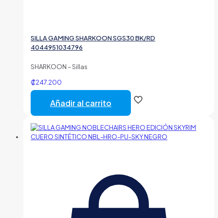
SILLA GAMING SHARKOON SGS30 BK/RD
4044951034796
SHARKOON – Sillas
₡
247.200
Añadir al carrito