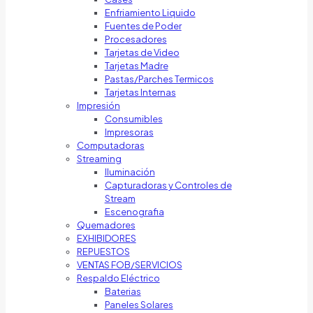
Enfriamiento Liquido
Fuentes de Poder
Procesadores
Tarjetas de Video
Tarjetas Madre
Pastas/Parches Termicos
Tarjetas Internas
Impresión
Consumibles
Impresoras
Computadoras
Streaming
Iluminación
Capturadoras y Controles de
Stream
Escenografia
Quemadores
EXHIBIDORES
REPUESTOS
VENTAS FOB/SERVICIOS
Respaldo Eléctrico
Baterias
Paneles Solares