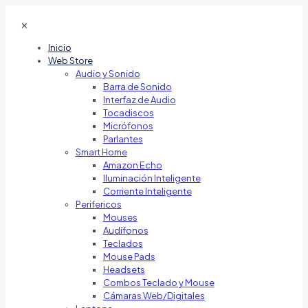
✕
Inicio
Web Store
Audio y Sonido
Barra de Sonido
Interfaz de Audio
Tocadiscos
Micrófonos
Parlantes
Smart Home
Amazon Echo
Iluminación Inteligente
Corriente Inteligente
Perifericos
Mouses
Audífonos
Teclados
Mouse Pads
Headsets
Combos Teclado y Mouse
Cámaras Web/Digitales