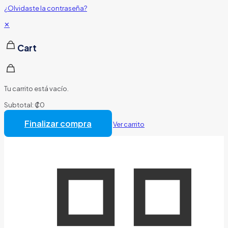
¿Olvidaste la contraseña?
✕
Cart
Tu carrito está vacío.
Subtotal:
₡
0
Total:
₡
0
Finalizar compra
Ver carrito