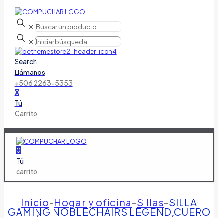
✕
✕
Search
Llámanos
+506 2263-5353
0
Tú
Carrito
0
Tú
carrito
Inicio
-
Hogar y oficina
-
Sillas
-
SILLA
GAMING NOBLECHAIRS LEGEND CUERO