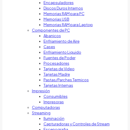
Encapsuladores
Discos Duros Internos
Memorias RAM para PC
Memorias USB
Memorias RAM para Laptop
Componentes de PC
Abanicos
Enfriamiento de Aire
Cases
Enfriamiento Liquido
Fuentes de Poder
Procesadores
Tarjetas de Video
Tarjetas Madre
Pastas/Parches Termicos
Tarjetas Internas
Impresión
Consumibles
Impresoras
Computadoras
Streaming
Iluminación
Capturadoras y Controles de Stream
Escenografia