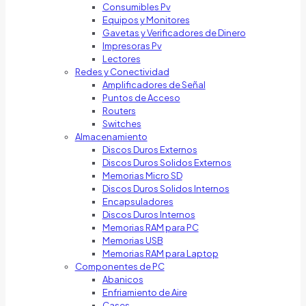
Consumibles Pv
Equipos y Monitores
Gavetas y Verificadores de Dinero
Impresoras Pv
Lectores
Redes y Conectividad
Amplificadores de Señal
Puntos de Acceso
Routers
Switches
Almacenamiento
Discos Duros Externos
Discos Duros Solidos Externos
Memorias Micro SD
Discos Duros Solidos Internos
Encapsuladores
Discos Duros Internos
Memorias RAM para PC
Memorias USB
Memorias RAM para Laptop
Componentes de PC
Abanicos
Enfriamiento de Aire
Cases