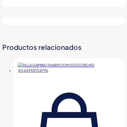
ALTA
TECNOLOGÍA
NBL-
LGD-
GER-
BWR
NEGRO/BLANCO/ROJO
cantidad
Productos relacionados