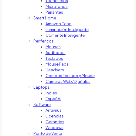
Tocadiscos
Micrófonos
Parlantes
Smart Home
Amazon Echo
Iluminación Inteligente
Corriente Inteligente
Perifericos
Mouses
Audífonos
Teclados
Mouse Pads
Headsets
Combos Teclado y Mouse
Cámaras Web/Digitales
Laptops
Inglés
Español
Software
Antivirus
Licencias
Garantias
Windows
Punto de Venta