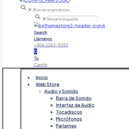
✕
✕
Search
Llámanos
+506 2263-5353
0
Tú
Carrito
Inicio
Web Store
Audio y Sonido
Barra de Sonido
Interfaz de Audio
Tocadiscos
Micrófonos
Parlantes