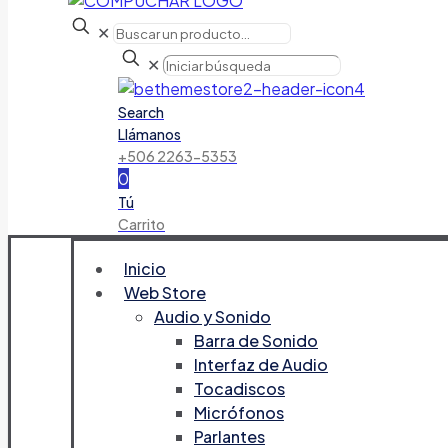
✕
✕
Search
Llámanos
+506 2263-5353
0
Tú
Carrito
Inicio
Web Store
Audio y Sonido
Barra de Sonido
Interfaz de Audio
Tocadiscos
Micrófonos
Parlantes