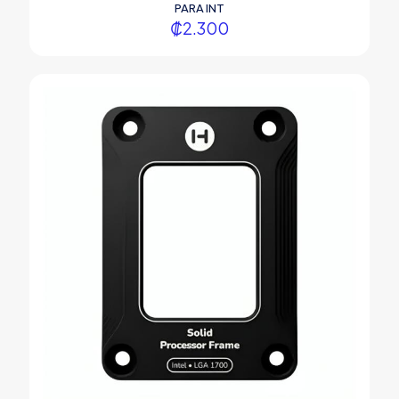
PARA INT
₡
2.300