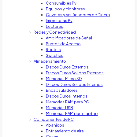
Consumibles Pv
Equipos y Monitores
Gavetas y Verificadores de Dinero
Impresoras Pv
Lectores
Redes y Conectividad
Amplificadores de Señal
Puntos de Acceso
Routers
Switches
Almacenamiento
Discos Duros Externos
Discos Duros Solidos Externos
Memorias Micro SD
Discos Duros Solidos Internos
Encapsuladores
Discos Duros Internos
Memorias RAM para PC
Memorias USB
Memorias RAM para Laptop
Componentes de PC
Abanicos
Enfriamiento de Aire
Cases