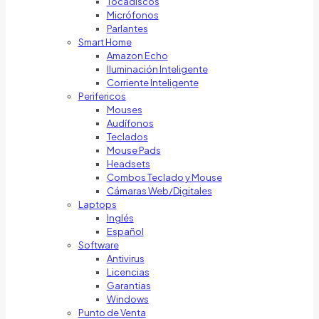
Tocadiscos
Micrófonos
Parlantes
Smart Home
Amazon Echo
Iluminación Inteligente
Corriente Inteligente
Perifericos
Mouses
Audífonos
Teclados
Mouse Pads
Headsets
Combos Teclado y Mouse
Cámaras Web/Digitales
Laptops
Inglés
Español
Software
Antivirus
Licencias
Garantias
Windows
Punto de Venta