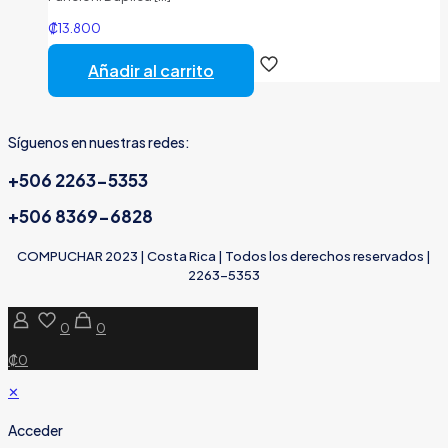
₡
13.800
Añadir al carrito
Síguenos en nuestras redes:
+506 2263-5353
+506 8369-6828
COMPUCHAR 2023 | Costa Rica | Todos los derechos reservados |
2263-5353
0
0
₡0
✕
Acceder