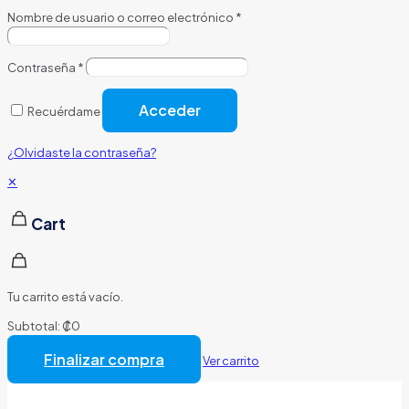
Nombre de usuario o correo electrónico
*
Contraseña
*
Acceder
Recuérdame
¿Olvidaste la contraseña?
✕
Cart
Tu carrito está vacío.
Subtotal:
₡
0
Total:
₡
0
Finalizar compra
Ver carrito