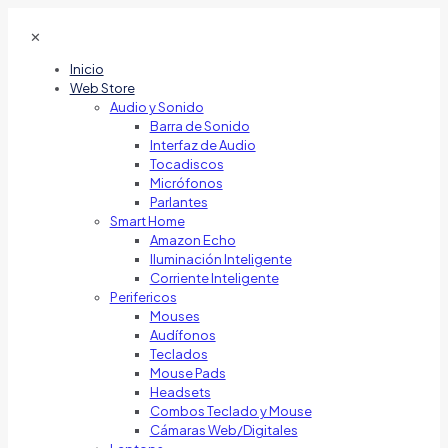
✕
Inicio
Web Store
Audio y Sonido
Barra de Sonido
Interfaz de Audio
Tocadiscos
Micrófonos
Parlantes
Smart Home
Amazon Echo
Iluminación Inteligente
Corriente Inteligente
Perifericos
Mouses
Audífonos
Teclados
Mouse Pads
Headsets
Combos Teclado y Mouse
Cámaras Web/Digitales