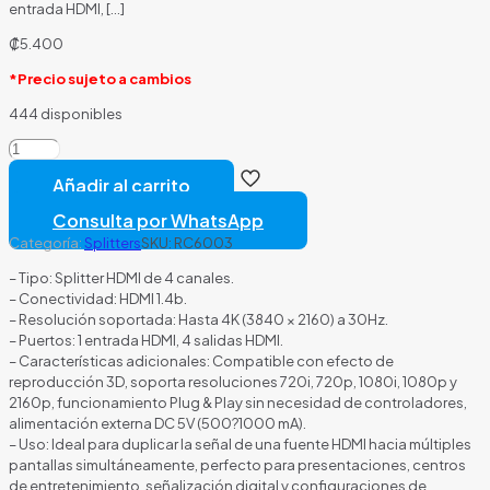
entrada HDMI,
[…]
₡
5.400
*Precio sujeto a cambios
444 disponibles
SPLITTER
NOVA
Añadir al carrito
HDMI
4
Consulta por WhatsApp
PUERTOS
Categoría:
Splitters
SKU:
RC6003
4K
30HZ
– Tipo: Splitter HDMI de 4 canales.
FAA38214001C
– Conectividad: HDMI 1.4b.
NEGRO
– Resolución soportada: Hasta 4K (3840 × 2160) a 30Hz.
cantidad
– Puertos: 1 entrada HDMI, 4 salidas HDMI.
– Características adicionales: Compatible con efecto de
reproducción 3D, soporta resoluciones 720i, 720p, 1080i, 1080p y
2160p, funcionamiento Plug & Play sin necesidad de controladores,
alimentación externa DC 5V (500?1000 mA).
– Uso: Ideal para duplicar la señal de una fuente HDMI hacia múltiples
pantallas simultáneamente, perfecto para presentaciones, centros
de entretenimiento, señalización digital y configuraciones de