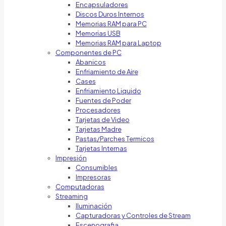
Encapsuladores
Discos Duros Internos
Memorias RAM para PC
Memorias USB
Memorias RAM para Laptop
Componentes de PC
Abanicos
Enfriamiento de Aire
Cases
Enfriamiento Liquido
Fuentes de Poder
Procesadores
Tarjetas de Video
Tarjetas Madre
Pastas/Parches Termicos
Tarjetas Internas
Impresión
Consumibles
Impresoras
Computadoras
Streaming
Iluminación
Capturadoras y Controles de Stream
Escenografia