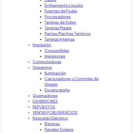
Enfriamiento Liquido
Fuentes de Poder
Procesadores
Tarjetas de Video
Tarjetas Madre
Pastas/Parches Termicos
Tarjetas Internas
Impresión
Consumibles
Impresoras
Computadoras
Streaming
Iluminación
Capturadoras y Controles de
Stream
Escenografia
Quemadores
EXHIBIDORES
REPUESTOS
VENTAS FOB/SERVICIOS
Respaldo Eléctrico
Baterias
Paneles Solares