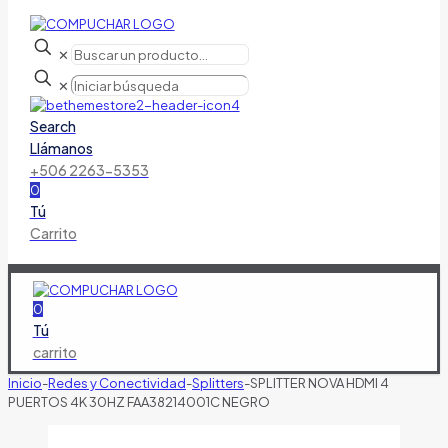
✕
✕
Search
Llámanos
+506 2263-5353
0
Tú
Carrito
0
Tú
carrito
Inicio
-
Redes y Conectividad
-
Splitters
-
SPLITTER NOVA HDMI 4
PUERTOS 4K 30HZ FAA38214001C NEGRO