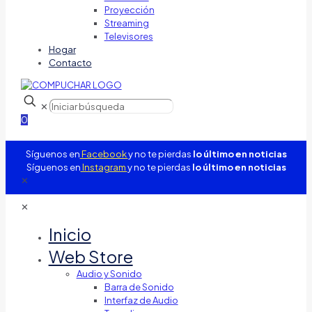
Proyección
Streaming
Televisores
Hogar
Contacto
✕
0
Síguenos en
Facebook
y no te pierdas
lo último en noticias
Síguenos en
Instagram
y no te pierdas
lo último en noticias
✕
✕
Inicio
Web Store
Audio y Sonido
Barra de Sonido
Interfaz de Audio