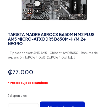
TARJETA MADRE ASROCK B650M H M2 PLUS
AM5 MICRO-ATX DDR5 B650M-H/M.2+
NEGRO
– Tipo de socket: AMD AM5 – Chipset: AMD B650 – Ranuras de
expansión: 1 x PCIe 4.0 x16, 2 x PCIe 4.0 x1, 1 x
[…]
₡
77.000
*Precio sujeto a cambios
7 disponibles
TARJETA