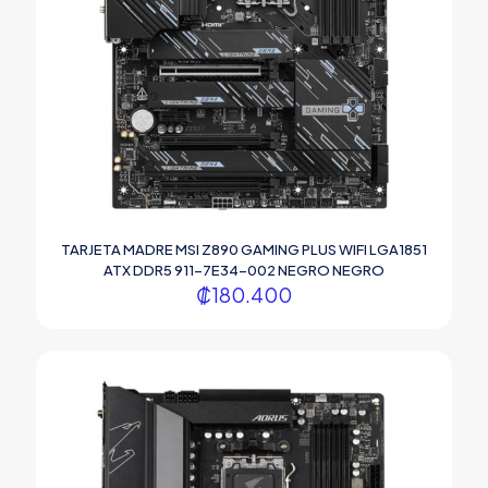
TARJETA MADRE MSI Z890 GAMING PLUS WIFI LGA1851
ATX DDR5 911-7E34-002 NEGRO NEGRO
₡
180.400