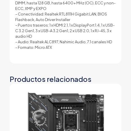
DIMM, hasta 128 GB, hasta 6400+ MHz (OC), ECC y non-
ECC, XMP y EXPO
– Conectividad: Realtek RTL8111H Gigabit LAN, BIOS
Flashback, Auto Driver Installer
– Puertos traseros: 1 x HDMI 2.1, 1 x DisplayPort 1.4, 1 x USB-
C 3.2 Gen1, 3 x USB-A 3.2 Gen1, 2 x USB 2.0, 1 x RJ-45, 3 x
audio HD
– Audio: Realtek ALC897, Nahimic Audio, 7.1 canales HD
– Formato: Micro ATX
Productos relacionados