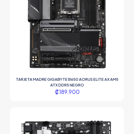
TARJETA MADRE GIGABYTE B650 AORUS ELITE AX AM5
ATX DDR5 NEGRO
₡
189.900