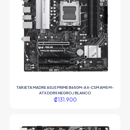
TARJETA MADRE ASUS PRIME B650M-A II-CSM AM5 M-
ATX DDR5 NEGRO / BLANCO
₡
131.900