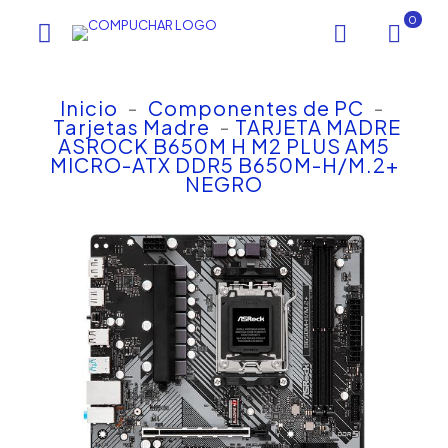
0
Inicio
-
Componentes de PC
-
Tarjetas Madre
-
TARJETA MADRE
ASROCK B650M H M2 PLUS AM5
MICRO-ATX DDR5 B650M-H/M.2+
NEGRO