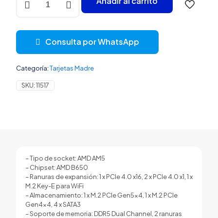
Añadir al carrito
MADRE
ASROCK
B650M
H
Consulta por WhatsApp
M2
PLUS
AM5
Categoría:
Tarjetas Madre
MICRO-
ATX
SKU:
11517
DDR5
B650M-
H/M.2+
NEGRO
cantidad
– Tipo de socket: AMD AM5
– Chipset: AMD B650
– Ranuras de expansión: 1 x PCIe 4.0 x16, 2 x PCIe 4.0 x1, 1 x
M.2 Key-E para WiFi
– Almacenamiento: 1 x M.2 PCIe Gen5x4, 1 x M.2 PCIe
Gen4x4, 4 x SATA3
– Soporte de memoria: DDR5 Dual Channel, 2 ranuras