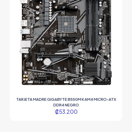
TARJETA MADRE GIGABYTE B550M K AM4 MICRO-ATX
DDR4 NEGRO
₡
53.200