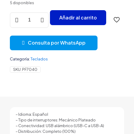
5 disponibles
TECLADO
Añadir al carrito
GAMING
RGB
DUCKY
ONE
Consulta por WhatsApp
3
MECÁNICO
USB-
Categoría:
Teclados
C
ESPAÑOL
SKU:
PF7040
SWITCH
PLATEADO
DKON2108ST-
PESPDPWWWSC1
BLANCO
cantidad
– Idioma: Español
– Tipo de interruptores: Mecánico Plateado
– Conectividad: USB alámbrico (USB-C a USB-A)
– Distribución: Completo (100%)