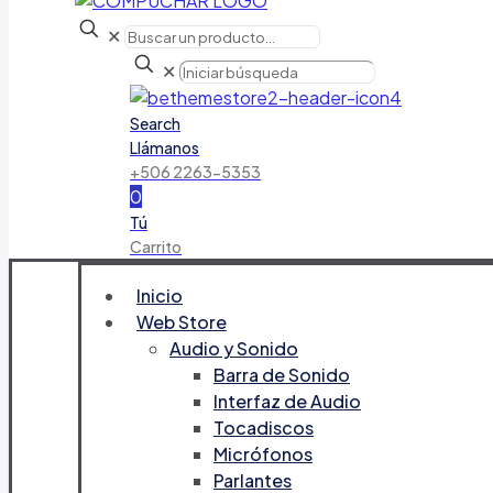
✕
✕
Search
Llámanos
+506 2263-5353
0
Tú
Carrito
Inicio
Web Store
Audio y Sonido
Barra de Sonido
Interfaz de Audio
Tocadiscos
Micrófonos
Parlantes