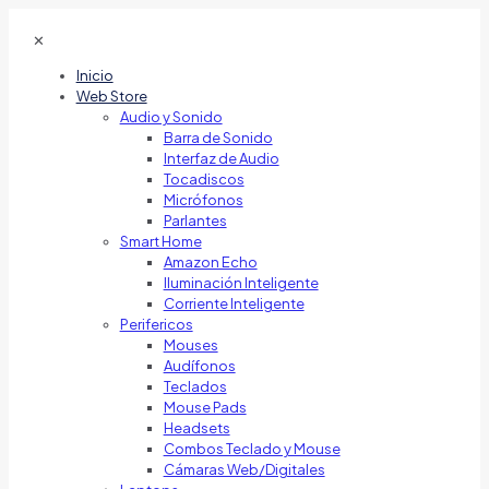
✕
Inicio
Web Store
Audio y Sonido
Barra de Sonido
Interfaz de Audio
Tocadiscos
Micrófonos
Parlantes
Smart Home
Amazon Echo
Iluminación Inteligente
Corriente Inteligente
Perifericos
Mouses
Audífonos
Teclados
Mouse Pads
Headsets
Combos Teclado y Mouse
Cámaras Web/Digitales