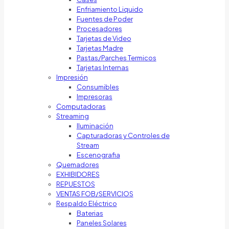
Enfriamiento Liquido
Fuentes de Poder
Procesadores
Tarjetas de Video
Tarjetas Madre
Pastas/Parches Termicos
Tarjetas Internas
Impresión
Consumibles
Impresoras
Computadoras
Streaming
Iluminación
Capturadoras y Controles de
Stream
Escenografia
Quemadores
EXHIBIDORES
REPUESTOS
VENTAS FOB/SERVICIOS
Respaldo Eléctrico
Baterias
Paneles Solares