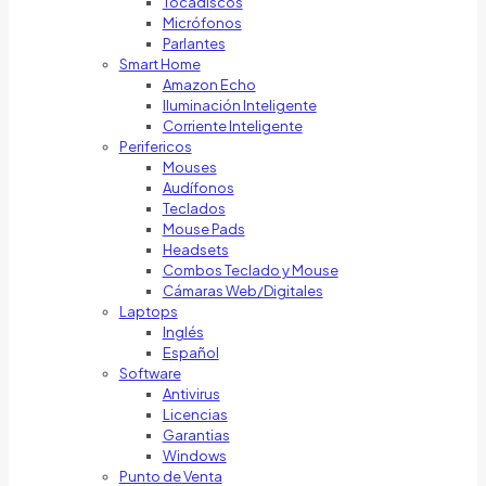
Tocadiscos
Micrófonos
Parlantes
Smart Home
Amazon Echo
Iluminación Inteligente
Corriente Inteligente
Perifericos
Mouses
Audífonos
Teclados
Mouse Pads
Headsets
Combos Teclado y Mouse
Cámaras Web/Digitales
Laptops
Inglés
Español
Software
Antivirus
Licencias
Garantias
Windows
Punto de Venta