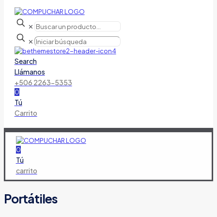
✕
✕
Search
Llámanos
+506 2263-5353
0
Tú
Carrito
0
Tú
carrito
Portátiles