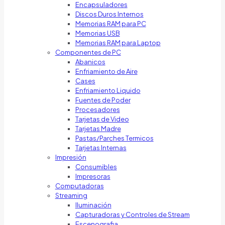
Encapsuladores
Discos Duros Internos
Memorias RAM para PC
Memorias USB
Memorias RAM para Laptop
Componentes de PC
Abanicos
Enfriamiento de Aire
Cases
Enfriamiento Liquido
Fuentes de Poder
Procesadores
Tarjetas de Video
Tarjetas Madre
Pastas/Parches Termicos
Tarjetas Internas
Impresión
Consumibles
Impresoras
Computadoras
Streaming
Iluminación
Capturadoras y Controles de Stream
Escenografia