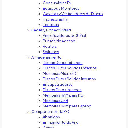
Consumibles Pv
Equipos y Monitores
Gavetas y Verificadores de Dinero
Impresoras Pv
Lectores
Redes y Conectividad
Amplificadores de Señal
Puntos de Acceso
Routers
Switches
Almacenamiento
Discos Duros Externos
Discos Duros Solidos Externos
Memorias Micro SD
Discos Duros Solidos Internos
Encapsuladores
Discos Duros Internos
Memorias RAM para PC
Memorias USB
Memorias RAM para Laptop
Componentes de PC
Abanicos
Enfriamiento de Aire
Cases