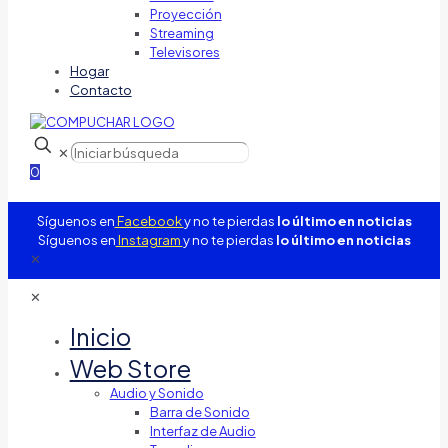
Proyección
Streaming
Televisores
Hogar
Contacto
✕
0
Síguenos en
Facebook
y no te pierdas
lo último en noticias
Síguenos en
Instagram
y no te pierdas
lo último en noticias
✕
✕
Inicio
Web Store
Audio y Sonido
Barra de Sonido
Interfaz de Audio