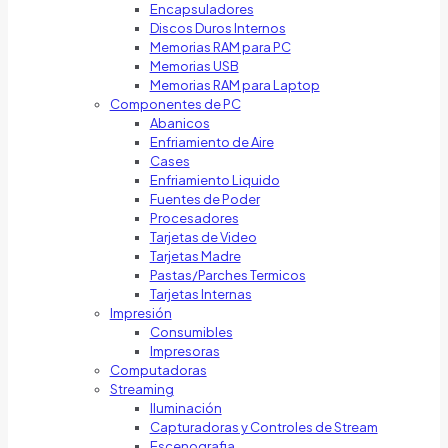
Encapsuladores
Discos Duros Internos
Memorias RAM para PC
Memorias USB
Memorias RAM para Laptop
Componentes de PC
Abanicos
Enfriamiento de Aire
Cases
Enfriamiento Liquido
Fuentes de Poder
Procesadores
Tarjetas de Video
Tarjetas Madre
Pastas/Parches Termicos
Tarjetas Internas
Impresión
Consumibles
Impresoras
Computadoras
Streaming
Iluminación
Capturadoras y Controles de Stream
Escenografia