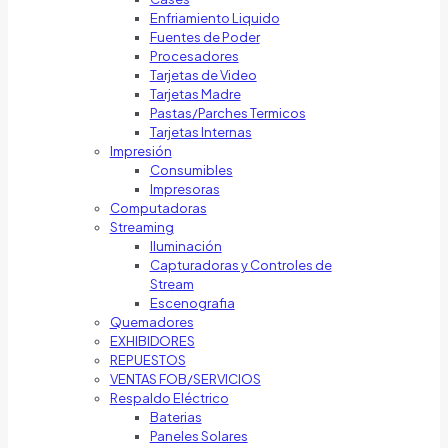
Enfriamiento Liquido
Fuentes de Poder
Procesadores
Tarjetas de Video
Tarjetas Madre
Pastas/Parches Termicos
Tarjetas Internas
Impresión
Consumibles
Impresoras
Computadoras
Streaming
Iluminación
Capturadoras y Controles de
Stream
Escenografia
Quemadores
EXHIBIDORES
REPUESTOS
VENTAS FOB/SERVICIOS
Respaldo Eléctrico
Baterias
Paneles Solares