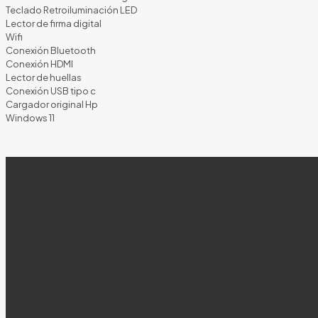
Teclado Retroiluminación LED
Lector de firma digital
Wifi
Conexión Bluetooth
Conexión HDMI
Lector de huellas
Conexión USB tipo c
Cargador original Hp
Windows 11