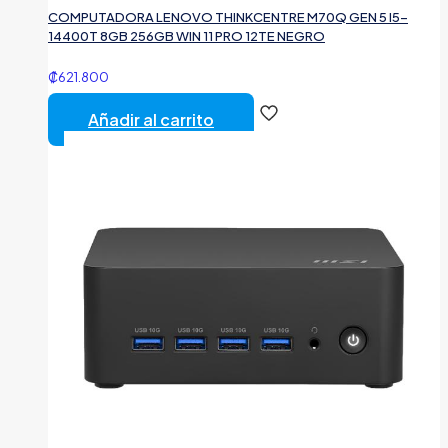
COMPUTADORA LENOVO THINKCENTRE M70Q GEN 5 I5-
14400T 8GB 256GB WIN 11 PRO 12TE NEGRO
₡
621.800
Añadir al carrito