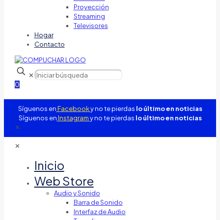
Proyección
Streaming
Televisores
Hogar
Contacto
✕
0
Síguenos en
Facebook
y no te pierdas
lo último en noticias
Síguenos en
Instagram
y no te pierdas
lo último en noticias
✕
✕
Inicio
Web Store
Audio y Sonido
Barra de Sonido
Interfaz de Audio