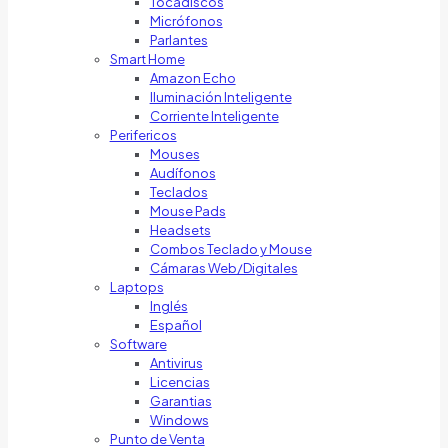
Tocadiscos
Micrófonos
Parlantes
Smart Home
Amazon Echo
Iluminación Inteligente
Corriente Inteligente
Perifericos
Mouses
Audífonos
Teclados
Mouse Pads
Headsets
Combos Teclado y Mouse
Cámaras Web/Digitales
Laptops
Inglés
Español
Software
Antivirus
Licencias
Garantias
Windows
Punto de Venta