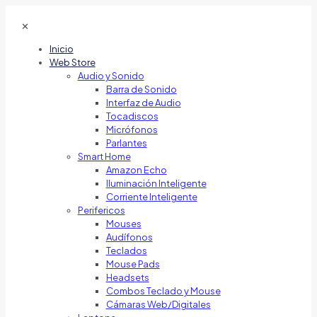
✕
Inicio
Web Store
Audio y Sonido
Barra de Sonido
Interfaz de Audio
Tocadiscos
Micrófonos
Parlantes
Smart Home
Amazon Echo
Iluminación Inteligente
Corriente Inteligente
Perifericos
Mouses
Audífonos
Teclados
Mouse Pads
Headsets
Combos Teclado y Mouse
Cámaras Web/Digitales