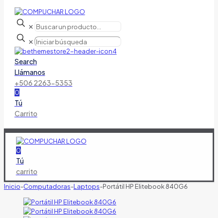
✕
✕
Search
Llámanos
+506 2263-5353
0
Tú
Carrito
0
Tú
carrito
Inicio
-
Computadoras
-
Laptops
-
Portátil HP Elitebook 840G6