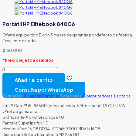
Portátil HP Elitebook 840G6
Oferta equipo tipo B con 3 meses de garantía por defecto de fabrica.
Excelente estado.
₡
150.000
*Precio sujeto a cambios
Portátil
HP
Añadir al carrito
Elitebook
840G6
Consulta por WhatsApp
cantidad
Etiquetas:
HP
Laptop
Portátiles
Categorías:
Computadoras
,
Laptops
Intel® Core™ i5-8360U (ocho núcleos, 6 M de caché, 1,9 GHz,15 W,
vPro) de gama alta
Gráfica Intel® UHD Graphics 640
Pantalla Súper ips full HD
Memoria Ram 16 GB DDR4-SDRAM 3200 MHz 1 x 16GB
Disco duro Sólido tecnología M2 256 GB