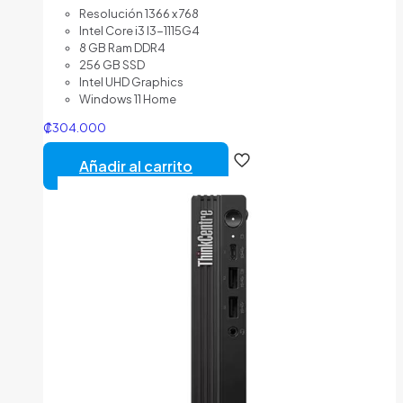
Resolución 1366 x 768
Intel Core i3 I3-1115G4
8 GB Ram DDR4
256 GB SSD
Intel UHD Graphics
Windows 11 Home
₡
304.000
Añadir al carrito