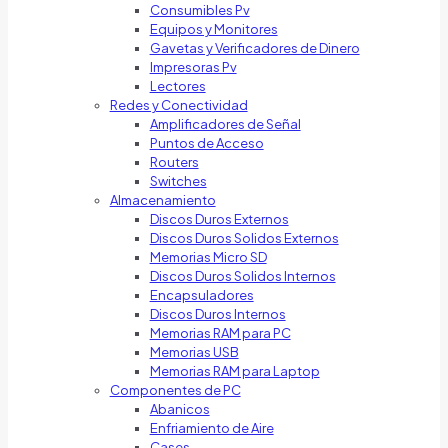
Consumibles Pv
Equipos y Monitores
Gavetas y Verificadores de Dinero
Impresoras Pv
Lectores
Redes y Conectividad
Amplificadores de Señal
Puntos de Acceso
Routers
Switches
Almacenamiento
Discos Duros Externos
Discos Duros Solidos Externos
Memorias Micro SD
Discos Duros Solidos Internos
Encapsuladores
Discos Duros Internos
Memorias RAM para PC
Memorias USB
Memorias RAM para Laptop
Componentes de PC
Abanicos
Enfriamiento de Aire
Cases