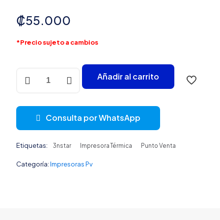
₡
55.000
*Precio sujeto a cambios
Impresora
Añadir al carrito
Térmica
Usb
Red
80mm
Consulta por WhatsApp
3nstar
Rpt006
cantidad
Etiquetas:
3nstar
Impresora Térmica
Punto Venta
Categoría:
Impresoras Pv