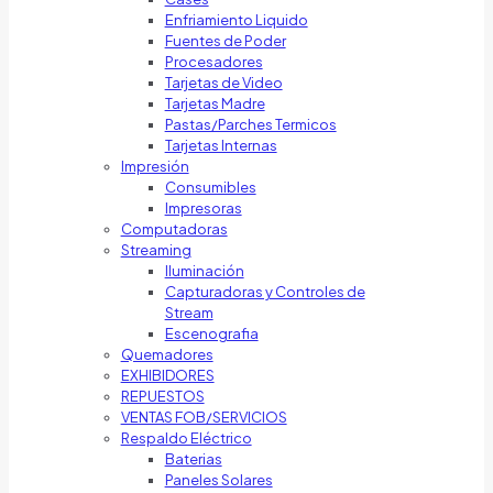
Enfriamiento Liquido
Fuentes de Poder
Procesadores
Tarjetas de Video
Tarjetas Madre
Pastas/Parches Termicos
Tarjetas Internas
Impresión
Consumibles
Impresoras
Computadoras
Streaming
Iluminación
Capturadoras y Controles de
Stream
Escenografia
Quemadores
EXHIBIDORES
REPUESTOS
VENTAS FOB/SERVICIOS
Respaldo Eléctrico
Baterias
Paneles Solares