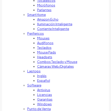
Tocadiscos
Micrófonos
Parlantes
Smart Home
Amazon Echo
Iluminación Inteligente
Corriente Inteligente
Perifericos
Mouses
Audífonos
Teclados
Mouse Pads
Headsets
Combos Teclado y Mouse
Cámaras Web/Digitales
Laptops
Inglés
Español
Software
Antivirus
Licencias
Garantias
Windows
Punto de Venta