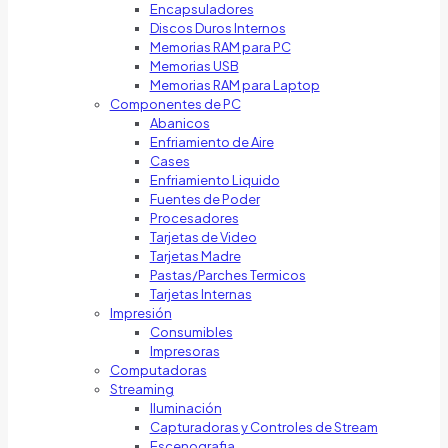
Encapsuladores
Discos Duros Internos
Memorias RAM para PC
Memorias USB
Memorias RAM para Laptop
Componentes de PC
Abanicos
Enfriamiento de Aire
Cases
Enfriamiento Liquido
Fuentes de Poder
Procesadores
Tarjetas de Video
Tarjetas Madre
Pastas/Parches Termicos
Tarjetas Internas
Impresión
Consumibles
Impresoras
Computadoras
Streaming
Iluminación
Capturadoras y Controles de Stream
Escenografia