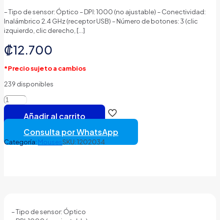
– Tipo de sensor: Óptico – DPI: 1000 (no ajustable) – Conectividad:
Inalámbrico 2.4 GHz (receptor USB) – Número de botones: 3 (clic
izquierdo, clic derecho,
[…]
₡
12.700
*Precio sujeto a cambios
239 disponibles
MOUSE
LOGITECH
Añadir al carrito
M280
INALÁMBRICO
Consulta por WhatsApp
USB
Categoría:
Mouses
SKU:
1202034
1000
DPI
910-
004285
GRIS
cantidad
– Tipo de sensor: Óptico