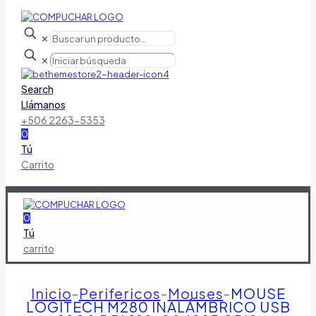
✕
✕
Search
Llámanos
+506 2263-5353
0
Tú
Carrito
0
Tú
carrito
Inicio
-
Perifericos
-
Mouses
-
MOUSE
LOGITECH M280 INALÁMBRICO USB