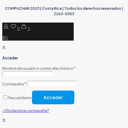
COMPUCHAR 2023 | Costa Rica | Todos los derechos reservados |
2263-5353
0
0
₡0
✕
Acceder
Nombre de usuario o correo electrónico
*
Contraseña
*
Acceder
Recuérdame
¿Olvidaste la contraseña?
✕