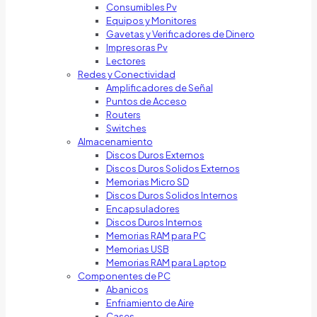
Consumibles Pv
Equipos y Monitores
Gavetas y Verificadores de Dinero
Impresoras Pv
Lectores
Redes y Conectividad
Amplificadores de Señal
Puntos de Acceso
Routers
Switches
Almacenamiento
Discos Duros Externos
Discos Duros Solidos Externos
Memorias Micro SD
Discos Duros Solidos Internos
Encapsuladores
Discos Duros Internos
Memorias RAM para PC
Memorias USB
Memorias RAM para Laptop
Componentes de PC
Abanicos
Enfriamiento de Aire
Cases