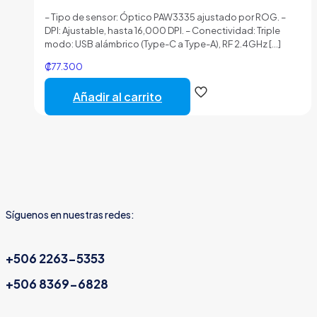
– Tipo de sensor: Óptico PAW3335 ajustado por ROG. –
DPI: Ajustable, hasta 16,000 DPI. – Conectividad: Triple
modo: USB alámbrico (Type-C a Type-A), RF 2.4GHz
[…]
₡
77.300
Añadir al carrito
Síguenos en nuestras redes:
+506 2263-5353
+506 8369-6828