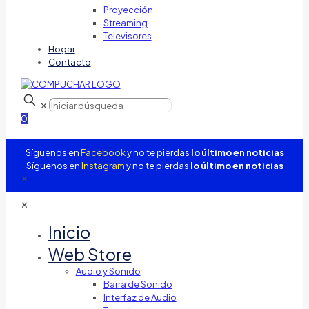
Proyección
Streaming
Televisores
Hogar
Contacto
✕
0
Síguenos en
Facebook
y no te pierdas
lo último en noticias
Síguenos en
Instagram
y no te pierdas
lo último en noticias
✕
✕
Inicio
Web Store
Audio y Sonido
Barra de Sonido
Interfaz de Audio