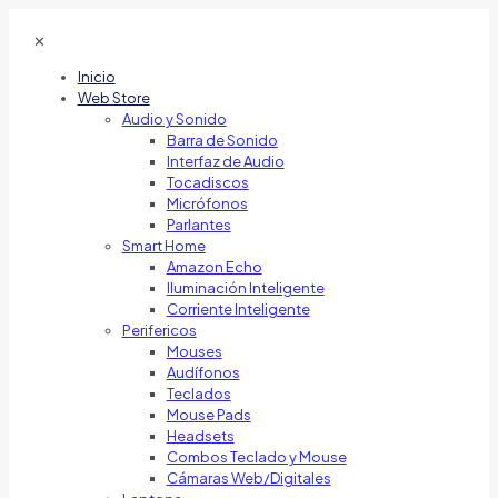
✕
Inicio
Web Store
Audio y Sonido
Barra de Sonido
Interfaz de Audio
Tocadiscos
Micrófonos
Parlantes
Smart Home
Amazon Echo
Iluminación Inteligente
Corriente Inteligente
Perifericos
Mouses
Audífonos
Teclados
Mouse Pads
Headsets
Combos Teclado y Mouse
Cámaras Web/Digitales