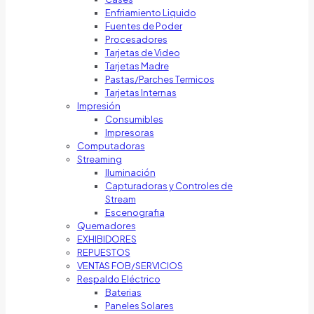
Enfriamiento Liquido
Fuentes de Poder
Procesadores
Tarjetas de Video
Tarjetas Madre
Pastas/Parches Termicos
Tarjetas Internas
Impresión
Consumibles
Impresoras
Computadoras
Streaming
Iluminación
Capturadoras y Controles de
Stream
Escenografia
Quemadores
EXHIBIDORES
REPUESTOS
VENTAS FOB/SERVICIOS
Respaldo Eléctrico
Baterias
Paneles Solares