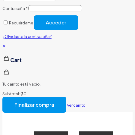
Contraseña
*
Acceder
Recuérdame
¿Olvidaste la contraseña?
✕
Cart
Tu carrito está vacío.
Subtotal:
₡
0
Total:
₡
0
Finalizar compra
Ver carrito