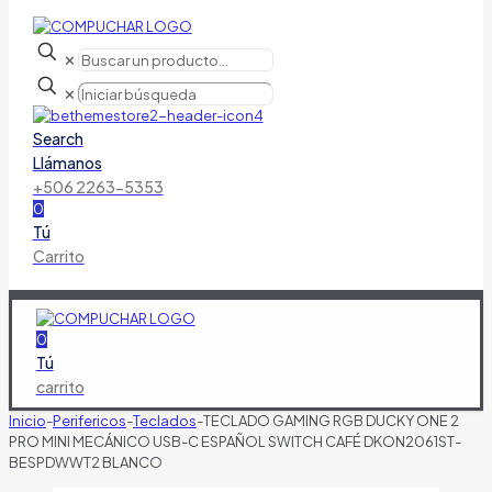
✕
✕
Search
Llámanos
+506 2263-5353
0
Tú
Carrito
0
Tú
carrito
Inicio
-
Perifericos
-
Teclados
-
TECLADO GAMING RGB DUCKY ONE 2
PRO MINI MECÁNICO USB-C ESPAÑOL SWITCH CAFÉ DKON2061ST-
BESPDWWT2 BLANCO