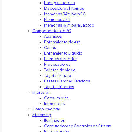
Encapsuladores
Discos Duros Internos
Memorias RAM para PC
Memorias USB
Memorias RAM para Laptop
Componentes de PC
Abanicos
Enfriamiento de Aire
Cases
Enfriamiento Liquido
Fuentes de Poder
Procesadores
Tarjetas de Video
Tarjetas Madre
Pastas/Parches Termicos
Tarjetas Internas
Impresión
Consumibles
Impresoras
Computadoras
Streaming
Iluminación
Capturadoras y Controles de Stream
Escenografia