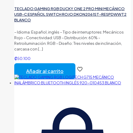
TECLADO GAMING RGB DUCKY ONE 2 PRO MINI MECÁNICO
USB-C ESPAÑOL SWITCH ROJO DKON2061ST-RESPDWWT2
BLANCO
– Idioma: Español, inglés – Tipo de interruptores: Mecánicos
Rojo – Conectividad: USB – Distribución: 60% -
Retroiluminación: RGB – Diseño: Tres niveles de inclinación,
carcasa con
[…]
₡
50.100
Añadir al carrito