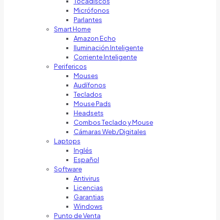
Tocadiscos
Micrófonos
Parlantes
Smart Home
Amazon Echo
Iluminación Inteligente
Corriente Inteligente
Perifericos
Mouses
Audífonos
Teclados
Mouse Pads
Headsets
Combos Teclado y Mouse
Cámaras Web/Digitales
Laptops
Inglés
Español
Software
Antivirus
Licencias
Garantias
Windows
Punto de Venta