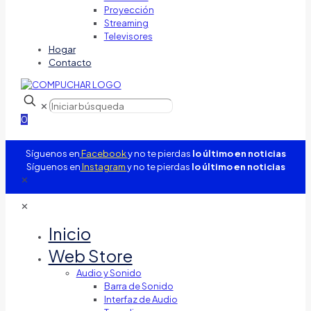
Proyección
Streaming
Televisores
Hogar
Contacto
✕
0
Síguenos en
Facebook
y no te pierdas
lo último en noticias
Síguenos en
Instagram
y no te pierdas
lo último en noticias
✕
✕
Inicio
Web Store
Audio y Sonido
Barra de Sonido
Interfaz de Audio