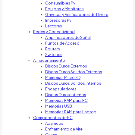
Consumibles Pv
Equipos y Monitores
Gavetas y Verificadores de Dinero
Impresoras Pv
Lectores
Redes y Conectividad
Amplificadores de Señal
Puntos de Acceso
Routers
Switches
Almacenamiento
Discos Duros Externos
Discos Duros Solidos Externos
Memorias Micro SD
Discos Duros Solidos Internos
Encapsuladores
Discos Duros Internos
Memorias RAM para PC
Memorias USB
Memorias RAM para Laptop
Componentes de PC
Abanicos
Enfriamiento de Aire
Cases