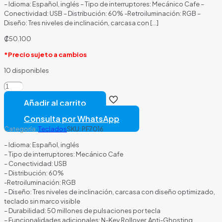
– Idioma: Español, inglés – Tipo de interruptores: Mecánico Cafe –
Conectividad: USB – Distribución: 60% -Retroiluminación: RGB –
Diseño: Tres niveles de inclinación, carcasa con
[…]
₡
50.100
*Precio sujeto a cambios
10 disponibles
TECLADO
GAMING
Añadir al carrito
RGB
DUCKY
Consulta por WhatsApp
ONE
Categoría:
Teclados
SKU:
PF7016
2
PRO
– Idioma: Español, inglés
MINI
– Tipo de interruptores: Mecánico Cafe
MECÁNICO
– Conectividad: USB
USB-
– Distribución: 60%
C
-Retroiluminación: RGB
ESPAÑOL
– Diseño: Tres niveles de inclinación, carcasa con diseño optimizado,
SWITCH
teclado sin marco visible
CAFÉ
– Durabilidad: 50 millones de pulsaciones por tecla
DKON2061ST-
– Funcionalidades adicionales: N-Key Rollover, Anti-Ghosting,