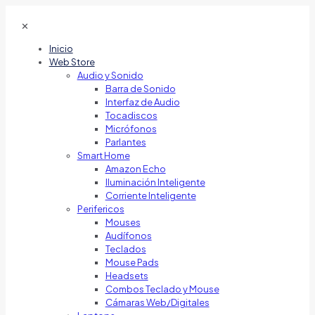
✕
Inicio
Web Store
Audio y Sonido
Barra de Sonido
Interfaz de Audio
Tocadiscos
Micrófonos
Parlantes
Smart Home
Amazon Echo
Iluminación Inteligente
Corriente Inteligente
Perifericos
Mouses
Audífonos
Teclados
Mouse Pads
Headsets
Combos Teclado y Mouse
Cámaras Web/Digitales