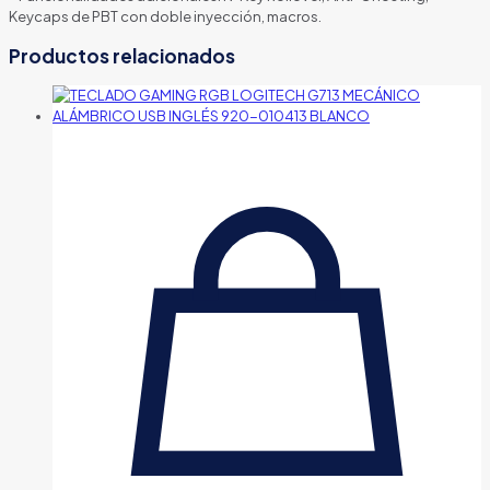
BESPDWWT2
Keycaps de PBT con doble inyección, macros.
BLANCO
cantidad
Productos relacionados